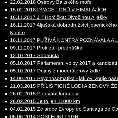
22.02.2018 Ostrovy Baltského moře
15.02.2018 DVACET DNŮ V HIMALÁJÍCH
16.11.2017 Jiří Horčička: Divočinou Aljašky
16.11.2017 Aljašská dobrodružství jesenického 
Kontře
16.11.2017 PLÍŽIVÁ KONTRA POZNÁVALA A
09.11.2017 Prokletí - přednáška
12.10.2017 Sebeúcta
05.10.2017 Parlamentní volby 2017 a kandidáti
05.10.2017 Dojmy z moderátorovy židle
14.09.2017 Psychosomatika - jak ovlivňuje naše
21.03.2015 PŘÍLIŠ TICHÉ LODI A ZENOVÝ Ž
26.02.2015 Putování Indonésií
26.02.2015 Je to jen 11000 km
04.02.2015 Ze srdce Evropy do Santiaga de C
05.06.2014 POSLEDNÍ TYGR