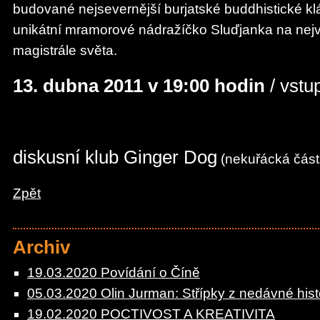
budované nejsevernější burjatské buddhistické kl
unikátní mramorové nádražíčko Sluďjanka na nejvě
magistrále světa.
13. dubna 2011 v 19:00 hodin
/ vstu
diskusní klub Ginger Dog
(nekuřácká část 
Zpět
Archiv
19.03.2020 Povídání o Číně
05.03.2020 Olin Jurman: Střípky z nedávné histor
19.02.2020 POCTIVOST A KREATIVITA