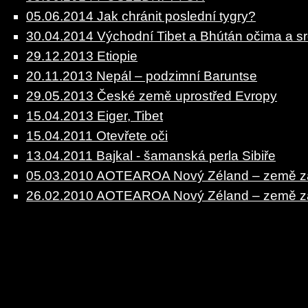
05.06.2014 Jak chránit poslední tygry?
30.04.2014 Východní Tibet a Bhútán očima a 
29.12.2013 Etiopie
20.11.2013 Nepál – podzimní Baruntse
29.05.2013 České země uprostřed Evropy
15.04.2013 Eiger, Tibet
15.04.2011 Otevřete oči
13.04.2011 Bajkal - šamanská perla Sibiře
05.03.2010 AOTEAROA Nový Zéland – země zas
26.02.2010 AOTEAROA Nový Zéland – země za