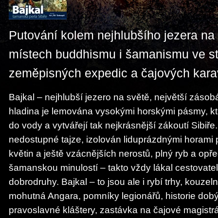
Putování kolem nejhlubšího jezera na
místech buddhismu i šamanismu ve s
zeměpisných expedic a čajových kara
Bajkal – nejhlubší jezero na světě, největší zásob
hladina je lemována vysokými horskými pásmy, kte
do vody a vytvářejí tak nejkrásnější zákoutí Sibiře
nedostupné tajze, izolován liduprázdnými horami
květin a ještě vzácnějších nerostů, plný ryb a op
šamanskou minulostí – takto vždy lákal cestovatel
dobrodruhy. Bajkal – to jsou ale i rybí trhy, kouzel
mohutná Angara, pomníky legionářů, historie dobý
pravoslavné kláštery, zastávka na čajové magistrá