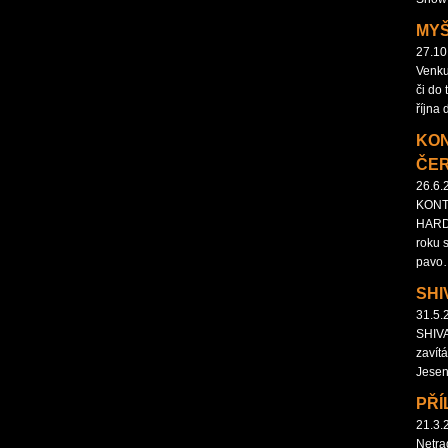
MYŠ
27.10
Venku
či do 
října
KON
ČE
26.6.
KONT
HARDC
roku 
pavo
SHI
31.5.
SHIVA
zavítá
Jesen
PŘÍ
21.3.
Netra