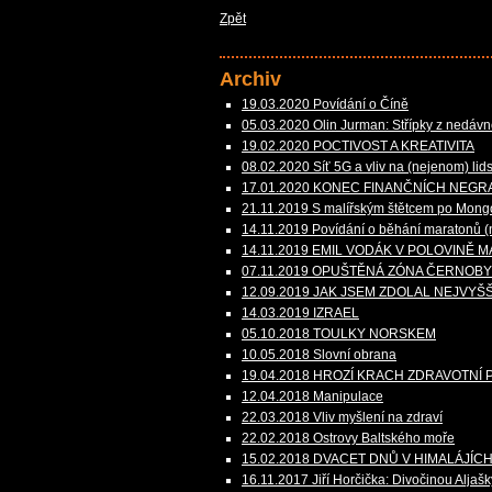
Zpět
Archiv
19.03.2020 Povídání o Číně
05.03.2020 Olin Jurman: Střípky z nedávné 
19.02.2020 POCTIVOST A KREATIVITA
08.02.2020 Síť 5G a vliv na (nejenom) lid
17.01.2020 KONEC FINANČNÍCH NEGR
21.11.2019 S malířským štětcem po Mongol
14.11.2019 Povídání o běhání maratonů (n
14.11.2019 EMIL VODÁK V POLOVINĚ
07.11.2019 OPUŠTĚNÁ ZÓNA ČERNOB
12.09.2019 JAK JSEM ZDOLAL NEJVYŠ
14.03.2019 IZRAEL
05.10.2018 TOULKY NORSKEM
10.05.2018 Slovní obrana
19.04.2018 HROZÍ KRACH ZDRAVOTNÍ 
12.04.2018 Manipulace
22.03.2018 Vliv myšlení na zdraví
22.02.2018 Ostrovy Baltského moře
15.02.2018 DVACET DNŮ V HIMALÁJÍC
16.11.2017 Jiří Horčička: Divočinou Aljašk