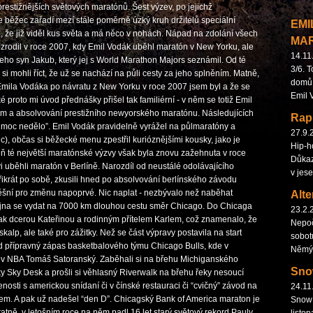
prestižnějších světových maratónů. Šest výzev, po jejichž
 běžec zařadí mezí stále poměrně úzký kruh držitelů speciální
EMI
 že již viděl kus světa a má něco v nohách. Nápad na zdolání všech
MA
zrodil v roce 2007, kdy Emil Vodák uběhl maratón v New Yorku, ale
14.11
eho syn Jakub, který jej s World Marathon Majors seznámil. Od té
3/6. 
u si mohli říct, že už se nachází na půli cesty za jeho splněním. Matně,
domů 
 Emila Vodáka po návratu z New Yorku v roce 2007 jsem byl a že se
Emil 
é proto mi úvod přednášky přišel tak familiérní - v něm se totiž Emil
 a absolvování prestižního newyorského maratónu. Následujících
Rap 
c moc nedělo”. Emil Vodák pravidelně vyrážel na půlmaratóny a
27.9.
, občas si běžecké menu zpestřil kurióznějšími kousky, jako je
Hip-h
ň té největší maratónské výzvy však byla znovu zažehnuta v roce
Důkaz
i uběhli maratón v Berlíně. Narozdíl od neustálé odolávajícího
v jes
řikrát po sobě, zkusili hned po absolvování berlínského závodu
pěšní pro změnu napoprvé. Nic naplat - nezbývalo než naběhat
Alte
 října se vydat na 7000 km dlouhou cestu směr Chicago. Do Chicaga
23.2.
ak dcerou Kateřinou a rodinným přítelem Karlem, což znamenalo, že
Nepoč
lp, ale také pro zážitky. Než se část výpravy postavila na start
sobot
klad přípravný zápas basketbalového týmu Chicago Bulls, kde v
Němý 
 v NBA Tomáš Satoranský. Zaběhali si na břehu Michiganského
Snow
ky Sky Desk a prošli si věhlasný Riverwalk na břehu řeky nesoucí
sti s americkou snídaní či v čínské restauraci či “cvičný” závod na
24.11
m. A pak už nadešel “den D”. Chicagský Bank of America maraton je
Snow 
tně, v letošním roce na něm padl 16 let starý světový rekord Pauly