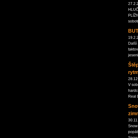
27.2.
HLUČ
PLÍŽI
sobot
BU
19.2.
Další
takto
jesen
Ště
ryt
28.12
V sob
hardc
Real 
Snow
zim
30.11
Snow 
popát
Snow 