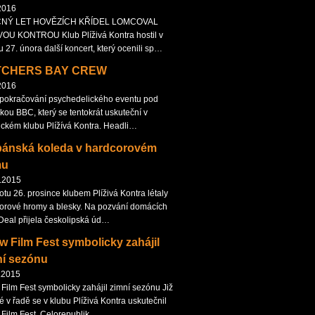
2016
NÝ LET HOVĚZÍCH KŘÍDEL LOMCOVAL
VOU KONTROU Klub Plíživá Kontra hostil v
u 27. února další koncert, který ocenili sp…
TCHERS BAY CREW
2016
 pokračování psychedelického eventu pod
vkou BBC, který se tentokrát uskuteční v
ickém klubu Plížívá Kontra. Headli…
pánská koleda v hardcorovém
mu
.2015
otu 26. prosince klubem Plíživá Kontra létaly
orové hromy a blesky. Na pozvání domácích
Deal přijela českolipská úd…
 Film Fest symbolicky zahájil
ní sezónu
.2015
Film Fest symbolicky zahájil zimní sezónu Již
é v řadě se v klubu Plíživá Kontra uskutečnil
Film Fest. Celorepublik…