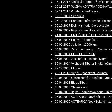
16.11.2017 Aljašská dobrodružství jesenic
16.11.2017 PLÍŽIVÁ KONTRA POZNÁVA
09.11.2017 Prokletí - přednáška
12.10.2017 Sebeúcta
05.10.2017 Parlamentní volby 2017 a kand
05.10.2017 Dojmy z moderátorovy židle
14.09.2017 Psychosomatika - jak ovlivňuj
21.03.2015 PŘÍLIŠ TICHÉ LODI A ZENO
26.02.2015 Putování Indonésií
26.02.2015 Je to jen 11000 km
04.02.2015 Ze srdce Evropy do Santiaga
05.06.2014 POSLEDNÍ TYGR
05.06.2014 Jak chránit poslední tygry?
30.04.2014 Východní Tibet a Bhútán oči
29.12.2013 Etiopie
20.11.2013 Nepál – podzimní Baruntse
29.05.2013 České země uprostřed Evrop
15.04.2013 Eiger, Tibet
15.04.2011 Otevřete oči
13.04.2011 Bajkal - šamanská perla Sibiř
05.03.2010 AOTEAROA Nový Zéland – zem
26.02.2010 AOTEAROA Nový Zéland – zem