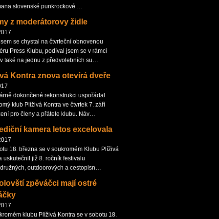
mana slovenské punkrockové …
my z moderátorovy židle
2017
jsem se chystal na čtvrteční obnovenou
éru Press Klubu, podíval jsem se v rámci
av také na jednu z předvolebních su…
ivá Kontra znova otevírá dveře
017
árně dokončené rekonstrukci uspořádal
mý klub Plíživá Kontra ve čtvrtek 7. září
ení pro členy a přátele klubu. Náv…
diční kamera letos excelovala
2017
otu 18. března se v soukromém Klubu Plíživá
 uskutečnil již 8. ročník festivalu
družných, outdoorových a cestopisn…
lovští zpěváčci mají ostré
áčky
2017
kromém klubu Plíživá Kontra se v sobotu 18.