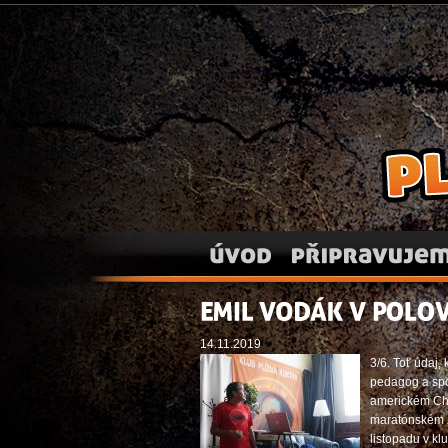
Plíží
Úvod
Připravujeme
EMIL
VODÁK
V
POLOVINĚ
14.11.2019
3/6. Toť údaj
pedagog a spo
americkém Chi
maratónském zá
listopadu v kl