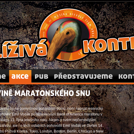
vá Kontra
Akce
O nás
Představujeme
Kon
MARATONSKÉHO
SNU
, kterou by na pomyslnou pohlednici domů mohl napsat jesenický
rtovec Emil Vodák po absolvování Bank of America maratonu v
cagu 13. října letošního roku. Nejen o svém nejčerstvějším
řezu, ale i o těch ostatních pohovořil Emil Vodák ve čtvrtek 14.
ubu Plíživá Kontra. Tokio, Londýn, Boston, Berlín, Chicago a New