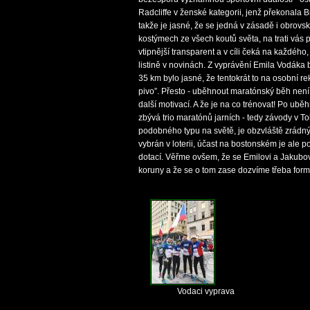
Radcliffe v ženské kategorii, jenž překonala B
takže je jasné, že se jedná v zásadě i obrovsk
kostýmech ze všech koutů světa, na trati vás p
vtipnější transparent a v cíli čeká na každé
listině v novinách. Z vyprávění Emila Vodáka 
35 km bylo jasné, že tentokrát to na osobní r
pivo”. Přesto - uběhnout maratónský běh není
další motivací. A že je na co trénovat! Po ub
zbývá trio maratónů jarních - tedy závody v T
podobného typu na světě, je obzvláště zrádný
vybrán v loterii, účast na bostonském je ale 
dotací. Věřme ovšem, že se Emilovi a Jakubov
koruny a že se o tom zase dozvíme třeba formou
Vodaci vyprava