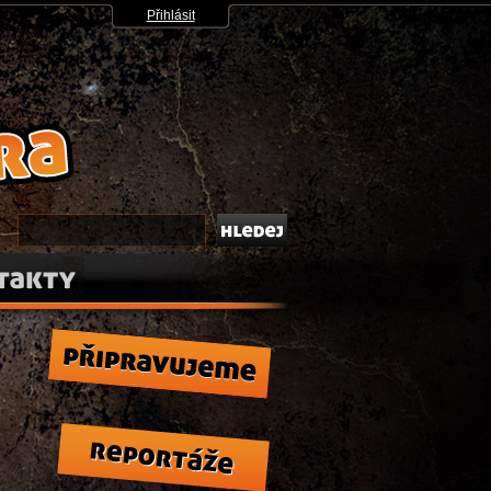
Přihlásit
takty
Připravujeme
Reportáže