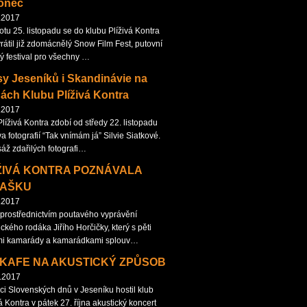
onec
.2017
otu 25. listopadu se do klubu Plíživá Kontra
vrátil již zdomácnělý Snow Film Fest, putovní
vý festival pro všechny …
y Jeseníků i Skandinávie na
ách Klubu Plíživá Kontra
.2017
Plíživá Kontra zdobí od středy 22. listopadu
a fotografií “Tak vnímám já” Silvie Siatkové.
sáž zdařilých fotografi…
ŽIVÁ KONTRA POZNÁVALA
JAŠKU
.2017
to prostřednictvím poutavého vyprávění
ckého rodáka Jiřího Horčičky, který s pěti
mi kamarády a kamarádkami splouv…
 KAFE NA AKUSTICKÝ ZPŮSOB
.2017
ci Slovenských dnů v Jeseníku hostil klub
á Kontra v pátek 27. října akustický koncert