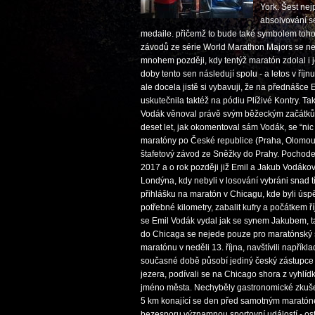
York. Šest nej
absolvování se
medaile. přičemž to bude také symbolem toho,
závodů ze série World Marathon Majors se ne
mnohem později, kdy tentýž maratón zdolal i j
doby tento sen následují spolu - a letos v říjn
ale docela jistě si vybavuji, že na přednášce
uskutečnila taktéž na pódiu Plíživé Kontry. Tak
Vodák věnoval právě svým běžeckým začátkům
deset let, jak okomentoval sám Vodák, se “ni
maratóny po České republice (Praha, Olomouc)
štafetový závod ze Sněžky do Prahy. Pochode
2017 a o rok později již Emil a Jakub Vodákov
Londýna, kdy nebyli v losování vybráni snad t
přihlášku na maratón v Chicagu, kde byli ús
potřebné kilometry, zabalit kufry a počátkem
se Emil Vodák vydal jak se synem Jakubem, t
do Chicaga se nejede pouze pro maratónský ska
maratónu v neděli 13. října, navštívili napří
současné době působí jediný český zástupce
jezera, podívali se na Chicago shora z vyhlíd
jméno města. Nechyběly gastronomické zkušeno
5 km konající se den před samotným maratóne
bezesporu významnou sportovní událostí - osta