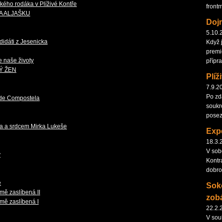
kého rodáka v Plíživé Kontře
front
LA ALJAŠKU
Doj
5.10.
idáti z Jesenicka
Když 
premi
e naše životy
přípr
VÝ ŽEN
Plíž
7.9.2
Po zd
 de Compostela
soukro
posez
ma a srdcem Mirka Lukeše
Expe
18.3.
V sob
y
Kontra
dobro
e
Soko
ě zaslíbená II
zob
ě zaslíbená I
22.2.
V sou