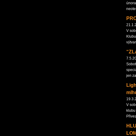
února
neote
PRO
21.1.
V sob
Klubu
výtva
“ZL
7.5.2
Sobot
speciá
jen z
Ligh
mlh
19.3.
V sob
klubu 
Přive
HLU
LOM