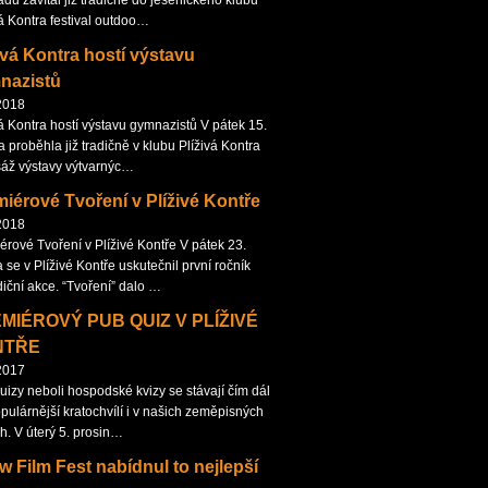
adu zavítal již tradičně do jesenického klubu
vá Kontra festival outdoo…
ivá Kontra hostí výstavu
nazistů
2018
vá Kontra hostí výstavu gymnazistů V pátek 15.
 proběhla již tradičně v klubu Plíživá Kontra
sáž výstavy výtvarnýc…
iérové Tvoření v Plíživé Kontře
2018
érové Tvoření v Plíživé Kontře V pátek 23.
 se v Plíživé Kontře uskutečnil první ročník
diční akce. “Tvoření” dalo …
MIÉROVÝ PUB QUIZ V PLÍŽIVÉ
NTŘE
2017
uizy neboli hospodské kvizy se stávají čím dál
opulárnější kratochvílí i v našich zeměpisných
ch. V úterý 5. prosin…
 Film Fest nabídnul to nejlepší