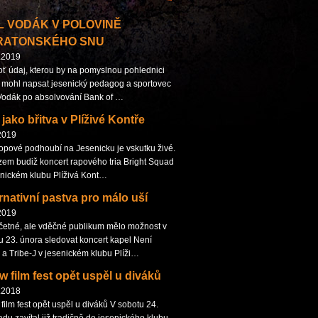
L VODÁK V POLOVINĚ
RATONSKÉHO SNU
.2019
Toť údaj, kterou by na pomyslnou pohlednici
mohl napsat jesenický pedagog a sportovec
Vodák po absolvování Bank of …
jako břitva v Plíživé Kontře
2019
opové podhoubí na Jesenicku je vskutku živé.
em budiž koncert rapového tria Bright Squad
enickém klubu Plíživá Kont…
rnativní pastva pro málo uší
2019
etné, ale vděčné publikum mělo možnost v
u 23. února sledovat koncert kapel Není
a Tribe-J v jesenickém klubu Plíži…
 film fest opět uspěl u diváků
.2018
film fest opět uspěl u diváků V sobotu 24.