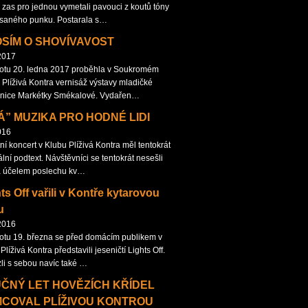
 zas pro jednou vymetali pavouci z koutů tóny
saného punku. Postarala s…
SÍM O SHOVÍVAVOST
2017
otu 20. ledna 2017 proběhla v Soukromém
 Plíživá Kontra vernisáž výstavy mladičké
rnice Markétky Smékalové. Vydařen…
Á” MUZIKA PRO HODNÉ LIDI
016
ní koncert v Klubu Plíživá Kontra měl tentokrát
lní podtext. Návštěvníci se tentokrát nesešli
a účelem poslechu kv…
ts Off vařili v Kontře kytarovou
u
2016
otu 19. března se před domácím publikem v
Plíživá Kontra představili jeseničtí Lights Off.
zli s sebou navíc také …
ČNÝ LET HOVĚZÍCH KŘÍDEL
COVAL PLÍŽIVOU KONTROU