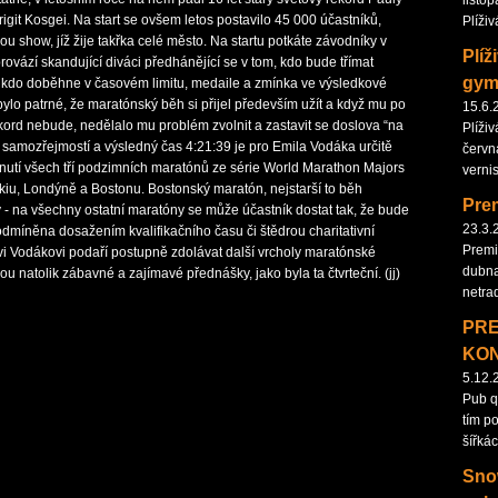
listop
rigit Kosgei. Na start se ovšem letos postavilo 45 000 účastníků,
Plíži
ou show, jíž žije takřka celé město. Na startu potkáte závodníky v
Plíž
rovází skandující diváci předhánějící se v tom, kdo bude třímat
gym
ho, kdo doběhne v časovém limitu, medaile a zmínka ve výsledkové
bylo patrné, že maratónský běh si přijel především užít a když mu po
15.6.
ekord nebude, nedělalo mu problém zvolnit a zastavit se doslova “na
Plíži
 samozřejmostí a výsledný čas 4:21:39 je pro Emila Vodáka určitě
června
ěhnutí všech tří podzimních maratónů ze série World Marathon Majors
verni
okiu, Londýně a Bostonu. Bostonský maratón, nejstarší to běh
Prem
 - na všechny ostatní maratóny se může účastník dostat tak, že bude
23.3.
podmíněna dosažením kvalifikačního času či štědrou charitativní
Premi
i Vodákovi podaří postupně zdolávat další vrcholy maratónské
dubna
 natolik zábavné a zajímavé přednášky, jako byla ta čtvrteční. (jj)
netra
PRE
KO
5.12.
Pub q
tím p
šířká
Snow