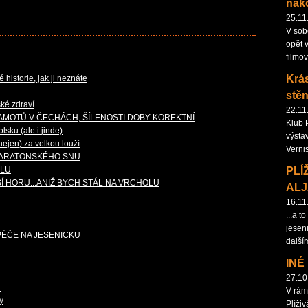
nak
25.11
V sob
opět 
filmo
Krás
historie, jak ji neznáte
stěn
ské zdraví
22.11
AMOTŮ V ČECHÁCH, ŠÍLENOSTI DOBY KOREKTNÍ
Klub 
sku (ale i jinde)
výstav
ejen) za velkou louží
Verni
 MARATONSKÉHO SNU
PLÍ
YLU
ŠÍ HORU...ANIŽ BYCH STÁL NA VRCHOLU
AL
16.11
...a 
jeseni
PÉČE NA JESENICKU
další
INÉ
27.10
H
V rám
y
Plíživ