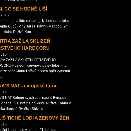
I, CO SE HODNĚ LIŠÍ
.2015
 přituhuje a lidé se stahují k domácímu krbu –
tepla klubů. Plný sál se stáhnul v sobotu 24.
 do klubu Plíživá Kon…
TRA ZAŽILA SKLIZEŇ
RSTVÉHO HARDCORU
2015
RA ZAŽILA SKLIZEŇ ČERSTVÉHO
ORU Poslední červnový pátek letošního
se ze spár Klubu Plíživá Kontra opět vymetali
…
VA‘S NAT - evropské turné
2015
‘S NAT Během svých cest napříč Evropou
 v neděli 31. května do klubu Plíživá Kontra v
íku dánská čtveřice Shiva's …
LIŠ TICHÉ LODI A ZENOVÝ ŽEN
2015
diční koncert se v sobotu 21. března